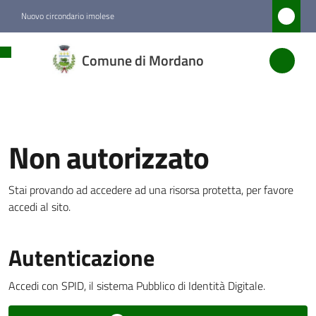
Vai al contenuto
Vai alla navigazione
Vai al footer
Nuovo circondario imolese
Comune
Comune di Mordano
di
Mordano
Non autorizzato
Amministrazione
Stai provando ad accedere ad una risorsa protetta, per favore
Novità
accedi al sito.
Servizi
Menu selezionato
Autenticazione
Vivere
Accedi con SPID, il sistema Pubblico di Identità Digitale.
Mordano