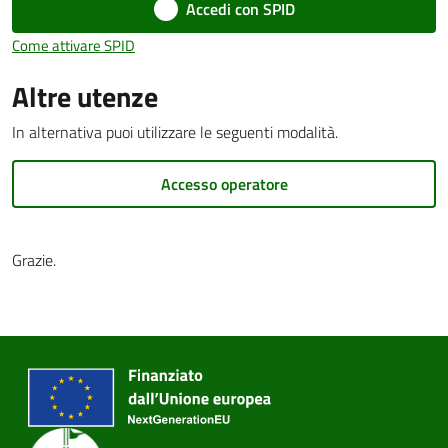
Accedi con SPID
Come attivare SPID
Altre utenze
PNRR
In alternativa puoi utilizzare le seguenti modalità.
Servizi
on-
Accesso operatore
line
Grazie.
Tutti
gli
argomenti
Seguici
su