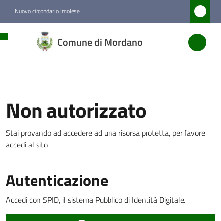
Vai al contenuto
Vai alla navigazione
Vai al footer
Nuovo circondario imolese
Comune
Comune di Mordano
di
Mordano
Non autorizzato
Amministrazione
Stai provando ad accedere ad una risorsa protetta, per favore
Novità
accedi al sito.
Servizi
Menu selezionato
Autenticazione
Vivere
Accedi con SPID, il sistema Pubblico di Identità Digitale.
Mordano