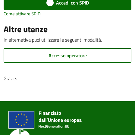
Accedi con SPID
Come attivare SPID
Altre utenze
PNRR
In alternativa puoi utilizzare le seguenti modalità.
Servizi
on-
Accesso operatore
line
Grazie.
Tutti
gli
argomenti
Seguici
su