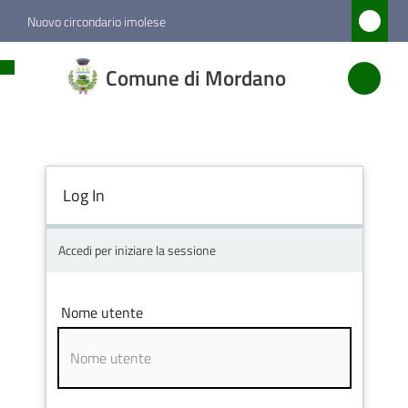
Vai al contenuto
Vai alla navigazione
Vai al footer
Nuovo circondario imolese
Comune
Comune di Mordano
di
Mordano
Log In
Amministrazione
Novità
Accedi per iniziare la sessione
Servizi
Nome utente
Vivere
Mordano