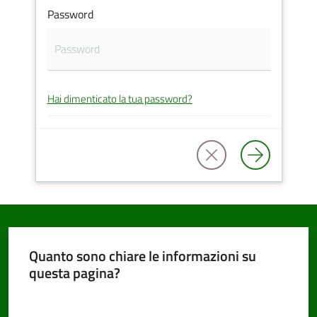
Password
PNRR
Hai dimenticato la tua password?
Servizi
on-
line
Tutti
gli
argomenti
Quanto sono chiare le informazioni su
questa pagina?
Seguici
Valuta da 1 a 5 stelle
su