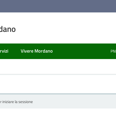
dano
rvizi
Vivere Mordano
PN
r iniziare la sessione