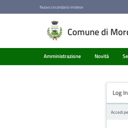
Vai al contenuto
Vai alla navigazione
Vai al footer
Nuovo circondario imolese
Comune di Mor
Amministrazione
Novità
Se
Log In
Accedi pe