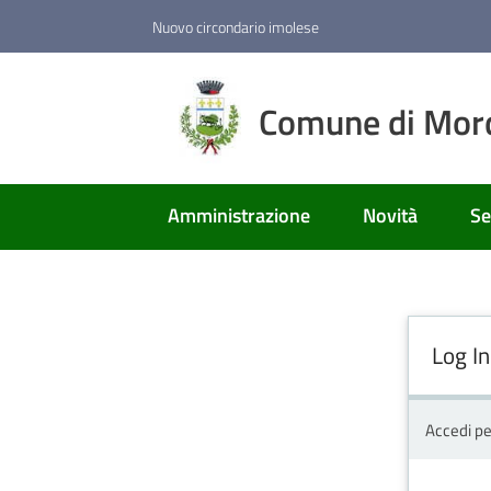
Vai al contenuto
Vai alla navigazione
Vai al footer
Nuovo circondario imolese
Comune di Mor
Amministrazione
Novità
Se
Log In
Accedi pe