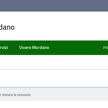
dano
rvizi
Vivere Mordano
PN
r iniziare la sessione