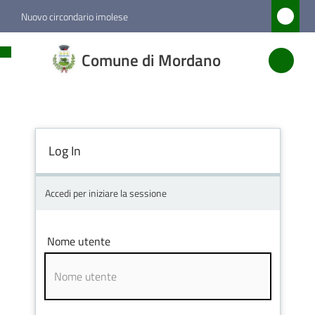
Vai al contenuto
Vai alla navigazione
Vai al footer
Nuovo circondario imolese
Comune
Comune di Mordano
di
Mordano
Log In
Amministrazione
Novità
Accedi per iniziare la sessione
Servizi
Nome utente
Vivere
Mordano