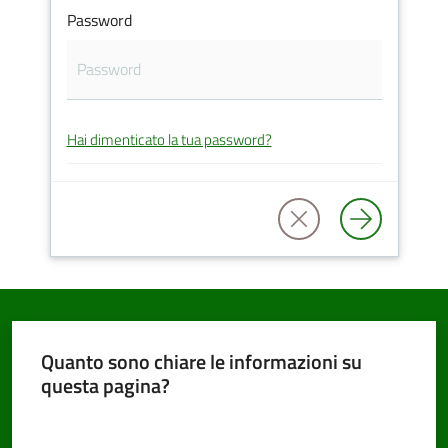
Password
PNRR
Hai dimenticato la tua password?
Servizi
on-
line
Tutti
gli
argomenti
Quanto sono chiare le informazioni su
questa pagina?
Seguici
Valuta da 1 a 5 stelle
su