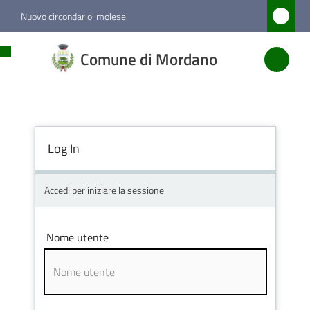
Vai al contenuto
Vai alla navigazione
Vai al footer
Nuovo circondario imolese
Comune
Comune di Mordano
di
Mordano
Log In
Amministrazione
Novità
Accedi per iniziare la sessione
Servizi
Nome utente
Vivere
Mordano