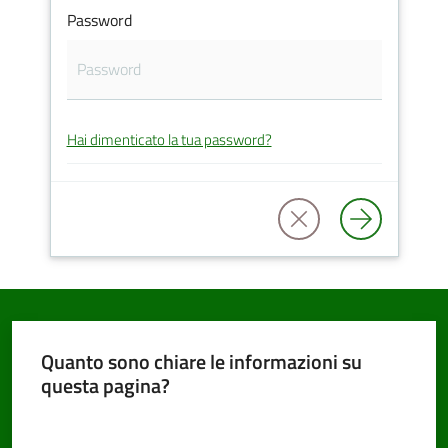
Password
PNRR
Hai dimenticato la tua password?
Servizi
on-
line
Tutti
gli
argomenti
Quanto sono chiare le informazioni su
questa pagina?
Seguici
Valuta da 1 a 5 stelle
su