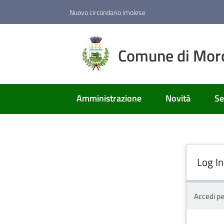
Vai al contenuto
Vai alla navigazione
Vai al footer
Nuovo circondario imolese
Comune di Mor
Amministrazione
Novità
Se
Log In
Accedi pe