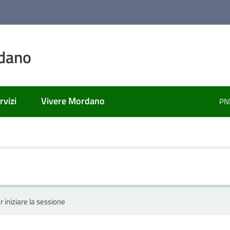
dano
rvizi
Vivere Mordano
PN
r iniziare la sessione