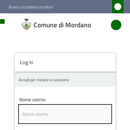
Vai al contenuto
Vai alla navigazione
Vai al footer
Nuovo circondario imolese
Comune
Comune di Mordano
di
Mordano
Log In
Amministrazione
Novità
Accedi per iniziare la sessione
Servizi
Nome utente
Vivere
Mordano