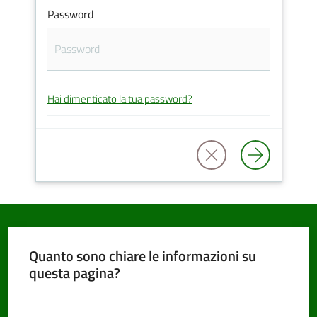
Password
PNRR
Hai dimenticato la tua password?
Servizi
on-
line
Tutti
gli
argomenti
Quanto sono chiare le informazioni su
questa pagina?
Seguici
Valuta da 1 a 5 stelle
su