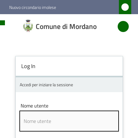
Vai al contenuto
Vai alla navigazione
Vai al footer
Nuovo circondario imolese
Comune
Comune di Mordano
di
Mordano
Log In
Amministrazione
Novità
Accedi per iniziare la sessione
Servizi
Nome utente
Vivere
Mordano