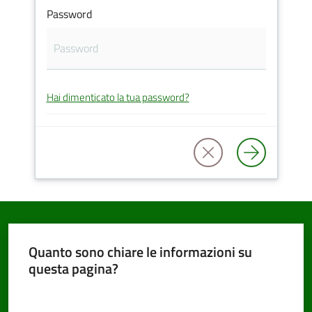
Password
PNRR
Hai dimenticato la tua password?
Servizi
on-
line
Tutti
gli
argomenti
Quanto sono chiare le informazioni su
questa pagina?
Seguici
Valuta da 1 a 5 stelle
su