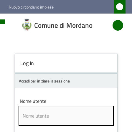
Vai al contenuto
Vai alla navigazione
Vai al footer
Nuovo circondario imolese
Comune
Comune di Mordano
di
Mordano
Log In
Amministrazione
Novità
Accedi per iniziare la sessione
Servizi
Nome utente
Vivere
Mordano