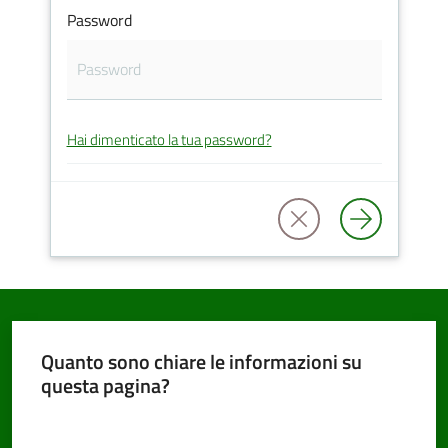
Password
PNRR
Hai dimenticato la tua password?
Servizi
on-
line
Tutti
gli
argomenti
Quanto sono chiare le informazioni su
questa pagina?
Seguici
Valuta da 1 a 5 stelle
su