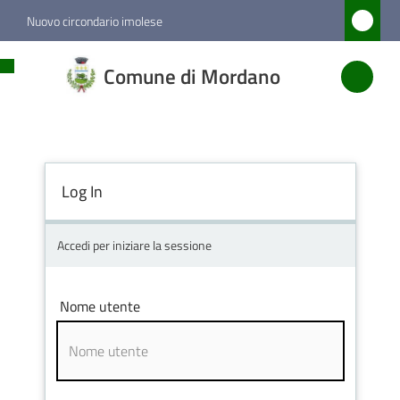
Vai al contenuto
Vai alla navigazione
Vai al footer
Nuovo circondario imolese
Comune
Comune di Mordano
di
Mordano
Log In
Amministrazione
Novità
Accedi per iniziare la sessione
Servizi
Nome utente
Vivere
Mordano