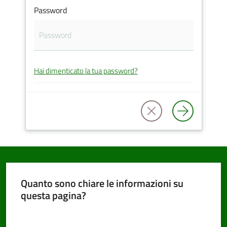
Password
PNRR
Hai dimenticato la tua password?
Servizi
on-
line
Tutti
gli
argomenti
Quanto sono chiare le informazioni su
questa pagina?
Seguici
Valuta da 1 a 5 stelle
su