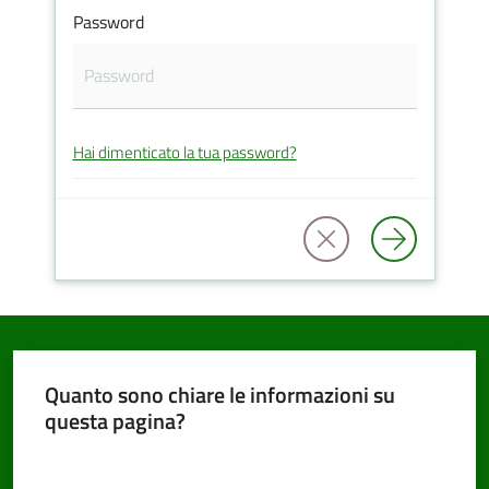
Password
PNRR
Hai dimenticato la tua password?
Servizi
on-
line
Tutti
gli
argomenti
Quanto sono chiare le informazioni su
questa pagina?
Seguici
Valuta da 1 a 5 stelle
su