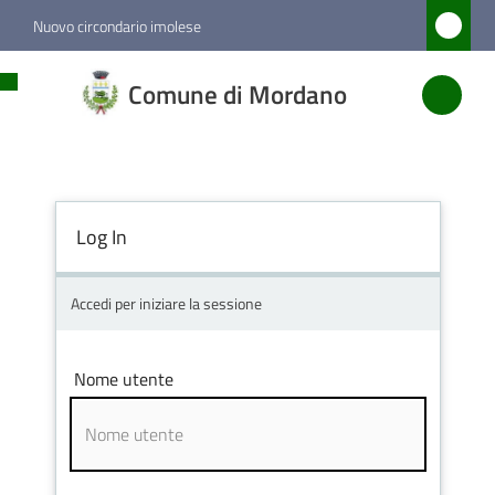
Vai al contenuto
Vai alla navigazione
Vai al footer
Nuovo circondario imolese
Comune
Comune di Mordano
di
Mordano
Log In
Amministrazione
Novità
Accedi per iniziare la sessione
Servizi
Nome utente
Vivere
Mordano