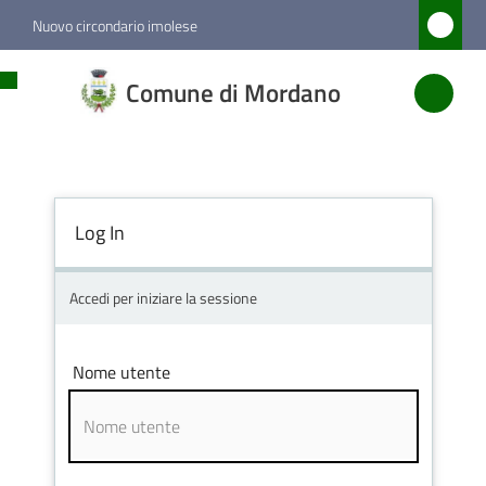
Vai al contenuto
Vai alla navigazione
Vai al footer
Nuovo circondario imolese
Comune
Comune di Mordano
di
Mordano
Log In
Amministrazione
Novità
Accedi per iniziare la sessione
Servizi
Nome utente
Vivere
Mordano