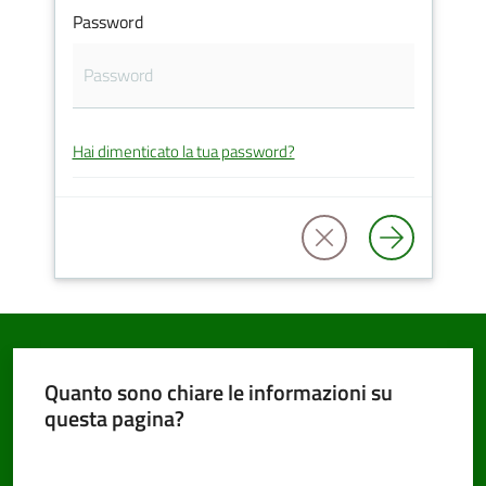
Password
PNRR
Hai dimenticato la tua password?
Servizi
on-
line
Tutti
gli
argomenti
Quanto sono chiare le informazioni su
questa pagina?
Seguici
Valuta da 1 a 5 stelle
su