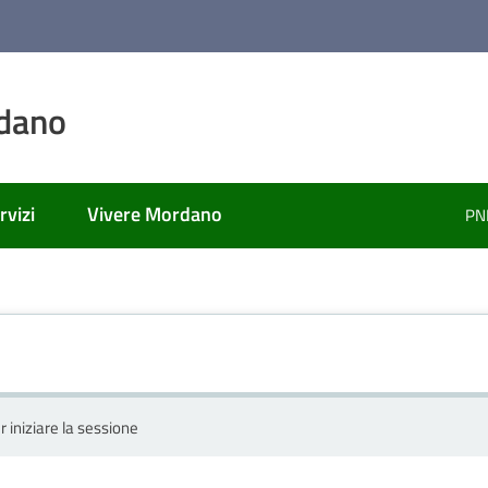
dano
rvizi
Vivere Mordano
PN
r iniziare la sessione