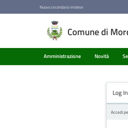
Vai al contenuto
Vai alla navigazione
Vai al footer
Nuovo circondario imolese
Comune di Mor
Amministrazione
Novità
Se
Log In
Accedi pe