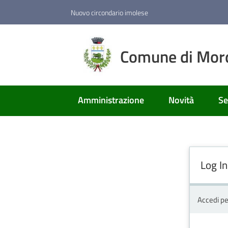
Vai al contenuto
Vai alla navigazione
Vai al footer
Nuovo circondario imolese
Comune di Mor
Amministrazione
Novità
Se
Log In
Accedi pe