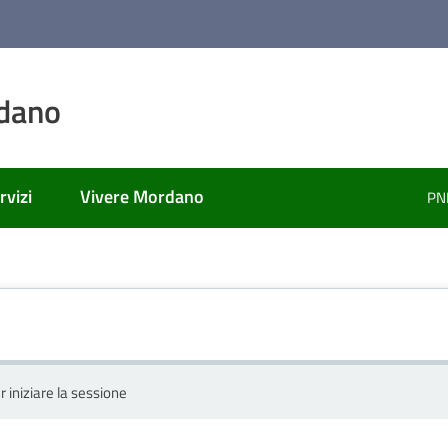
dano
rvizi
Vivere Mordano
PN
r iniziare la sessione