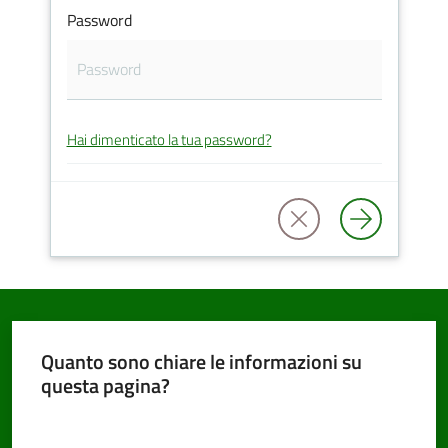
Password
PNRR
Hai dimenticato la tua password?
Servizi
on-
line
Tutti
gli
argomenti
Quanto sono chiare le informazioni su
questa pagina?
Seguici
Valuta da 1 a 5 stelle
su