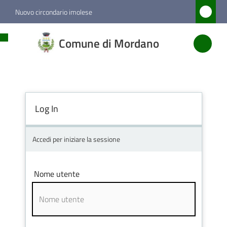
Vai al contenuto
Vai alla navigazione
Vai al footer
Nuovo circondario imolese
Comune
Comune di Mordano
di
Mordano
Log In
Amministrazione
Novità
Accedi per iniziare la sessione
Servizi
Nome utente
Vivere
Mordano