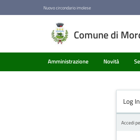
Vai al contenuto
Vai alla navigazione
Vai al footer
Nuovo circondario imolese
Comune di Mor
Amministrazione
Novità
Se
Log In
Accedi pe