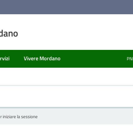
dano
rvizi
Vivere Mordano
PN
r iniziare la sessione