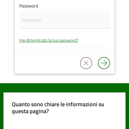
Password
PNRR
Hai dimenticato la tua password?
Servizi
on-
line
Tutti
gli
argomenti
Quanto sono chiare le informazioni su
questa pagina?
Seguici
Valuta da 1 a 5 stelle
su