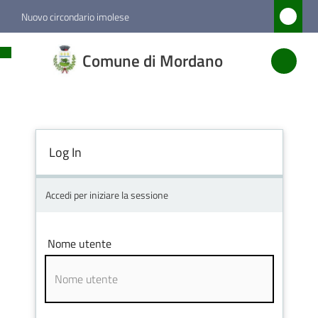
Vai al contenuto
Vai alla navigazione
Vai al footer
Nuovo circondario imolese
Comune
Comune di Mordano
di
Mordano
Log In
Amministrazione
Novità
Accedi per iniziare la sessione
Servizi
Nome utente
Vivere
Mordano